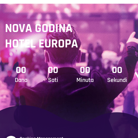
NOVA GODINA
HOTEL EUROPA
00
00
00
00
Dana
Sati
Minuta
Sekundi